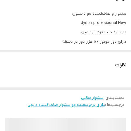
سشوار و صاف‌کننده مو دایسون
dyson professional New
داری پد ضد لغزش رو میزی
دارای دور موتور 106 هزار دور در دقیقه
موتور 13 پره
دارای نمایشگر LCD
نظرات
تنظیم دما و شدت باد
قابلیت استفاده با موی خیس
سیستم توقف خودکار در صورت عدم استفاده پس از 3 ثانیه
دسته‌بندی
قابلیت عبور 11.9 لیتر در هوا در ثانیه
:
سشوار سالنی
برچسب‌ها :
دارای فرم دهنده مو
،
سشوار صاف کننده دایمی
عدم آسیب رسانی به مو بر اثر حرارت
وزن998 گرم
تنظیمات دما سه حالته