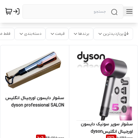
پربازدیدترین
برندها
قیمت
دسته‌بندی
فقط م
سشوار دایسون اورجینال انگلیس
dyson professional SALON
Year 2025
سشوار سوپر سونیک دایسون
اورجینال انگلیسdyson
44,528,000
8,349,000
60
%
33
%