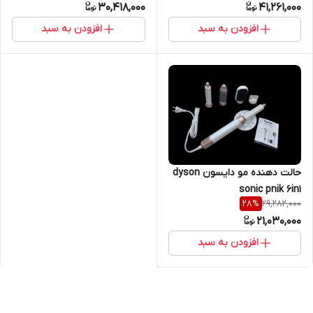
30,418,000
41,261,000
افزودن به سبد
افزودن به سبد
حالت دهنده مو دایسون dyson
sonic pnik 6in1
29,282,000
28
%
21,030,000
افزودن به سبد