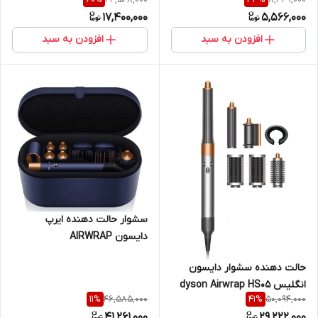
supersonic
17,400,000
5,566,000
افزودن به سبد
افزودن به سبد
سشوار حالت دهنده ایرپ
دایسون AIRWRAP
حالت دهنده سشوار دایسون
انگلیس dyson Airwrap HS05
46,585,000
50,094,000
11
%
41
%
41,261,000
29,222,000