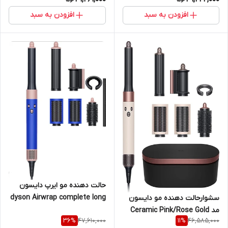
افزودن به سبد
افزودن به سبد
حالت دهنده مو ایرپ دایسون
dyson Airwrap complete long
سشوارحالت دهنده مو دایسون
HS05
مد Ceramic Pink/Rose Gold
47,610,000
46,585,000
36
%
11
%
T/1-T/2(سرامیک صورتی/رزگلد)