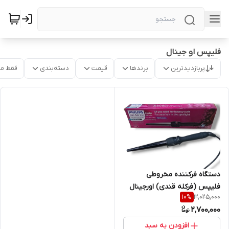
فلیپس او جینال
پربازدیدترین
برندها
قیمت
دسته‌بندی
فقط م
دستگاه فرکننده مخروطی
فلیپس (فرکله قندی) اورجینال
3,025,000
10
%
PHILIPS PROFESSIONAL
2,700,000
NETHERLANDS 7002
افزودن به سبد