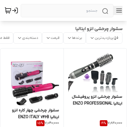
سشوار چرخشی انزو ایتالیا
پربازدیدترین
برندها
قیمت
دسته‌بندی
فقط م
سشوار چرخشی انزو پروفیشنال
ایتالیا ENZO PROFESSIONAL
ITALY749
سشوار چرخشی چهار کاره انزو
ایتالیا ENZO ITALY 746B
7,040,000
7,820,000
15
%
19
%