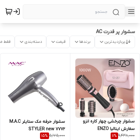
سشوار پر قدرت AC
پربازدیدترین
برندها
قیمت
دسته‌بندی
فقط م
سشوار چرخشی چهار کاره انزو
سشوار حرفه مک ستایلر M.A.C
سفارش ایتالیا ENZO
STYLER new 7772
5,175,000
9,438,000
15
%
11
%
PROFESSIONAL SALON 756