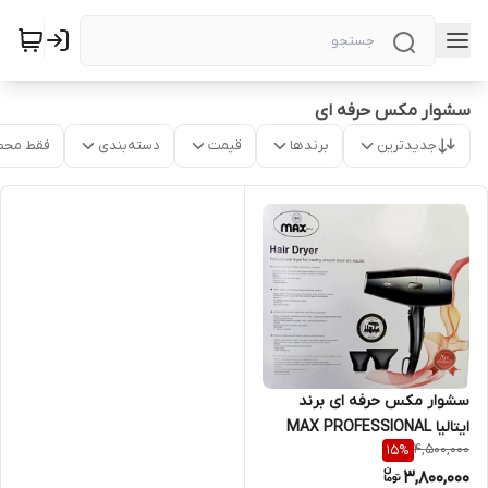
سشوار مکس حرفه ای
جدیدترین
برندها
قیمت
دسته‌بندی
فقط محص
سشوار مکس حرفه ای برند
ایتالیا MAX PROFESSIONAL
4,500,000
15
%
NEW YEAR
3,800,000