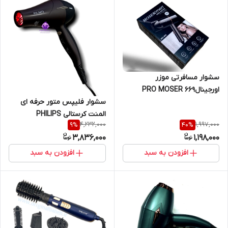
سشوار مسافرتی موزر
اورجینالPRO MOSER 669
سشوار فلیپس متور حرفه ای
المنت کرستالی PHILIPS
4,232,000
1,997,000
9
%
40
%
PROFESSIONAL3473
3,836,000
1,198,000
افزودن به سبد
افزودن به سبد