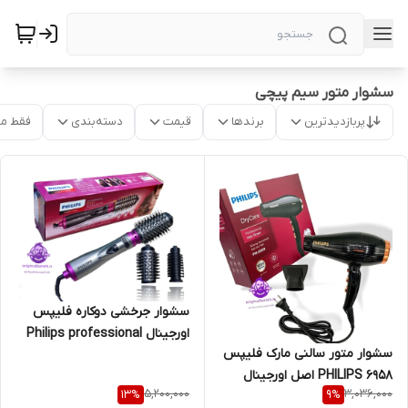
سشوار متور سیم پیچی
پربازدیدترین
برندها
قیمت
دسته‌بندی
فقط م
سشوار جرخشی دوکاره فلیپس
اورجینال Philips professional
سشوار متور سالنی مارک فلیپس
netherlands 2in1
PHILIPS 6958 اصل اورجینال
5,200,000
3,036,000
13
%
9
%
هلند متورAC سیم پیچی