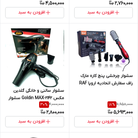
4,500,000
2,760,000
چهارحالته توان قدرت پرتاب
متور 9000وا
افزودن به سبد
افزودن به سبد
سشوار چرخشی پنج کاره مارک
راف سفارش اتحادیه اروپا RAF
PROFESSIONAL NEW YEAR
سشوار سالنی و خانگی گلدین
EAC
مکس Goldin MAX-2142 سشوار
4,000,000
6,958,000
30
%
18
%
مکس پخش کننده یون مثبت
2,800,000
5,693,000
برداشتن الکتریستیه مو باعث
پخش شدن
افزودن به سبد
افزودن به سبد