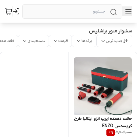
سشوار متور براشلیس
جدیدترین
برندها
قیمت
دسته‌بندی
فقط محص
حالت دهنده ایرپ انزو ایتالیا طرح
کریسمس ENZO
15,706,000
19
%
PROFESSIONAL SALON ITALY