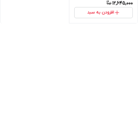
12,645,000
6222
افزودن به سبد