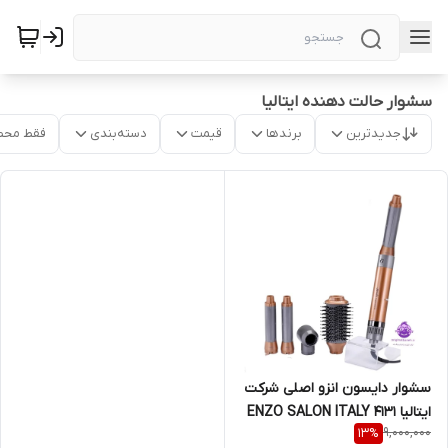
سشوار حالت دهنده ایتالیا
جدیدترین
برندها
قیمت
دسته‌بندی
فقط محص
سشوار دایسون انزو اصلی شرکت
ایتالیا ENZO SALON ITALY 4131
9,000,000
13
%