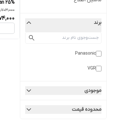
ماشین اصلاح
an 25%
,703,000
174,000
برند
Panasonic
VGR
موجودی
محدوده قیمت