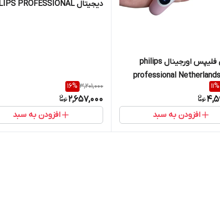
دیجیتال IPS PROFESSIONAL
SALON 1234
اپیلیدی فلیپس اورجینال philips
professional Netherlan
16
%
3,201,000
11
%
2,657,000
4,5
افزودن به سبد
افزودن به سبد