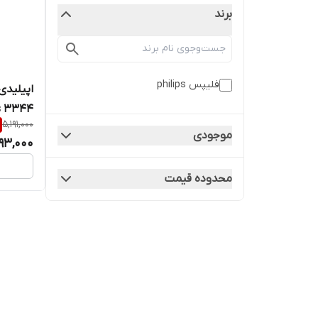
برند
فلیپس philips
ds 3344
5,191,000
موجودی
93,000
محدوده قیمت