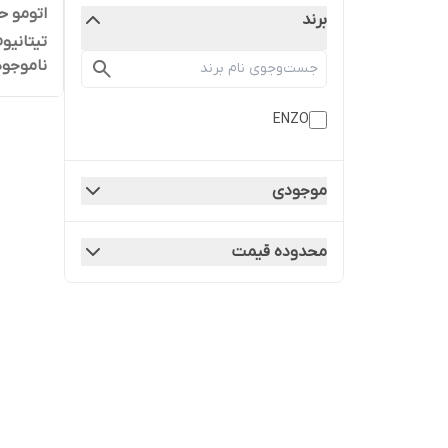
اتومو حر
برند
ناموجود
LY5866
ENZO
موجودی
محدوده قیمت