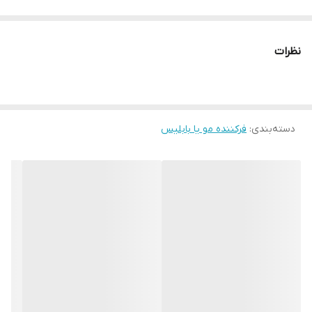
اورجینال با کیفیت تایید شده
نظرات
میله نانو ایونیک
قدرت ۱۰۰ وات حرارت
دسته‌بندی
:
فرکننده مو یا بابلیس
فرکننده و حالت دهنده موی وی جی آر مدل V-595 /2026برای ساخت
فرهای منظم و بادوام طراحی شده است. طراحی زیبا و بدنه خوش دست
کار با دستگاه را ساده و خوشایند می‌کند. میله با پوشش سرامیک-
تیتانیوم حرارت را یکنواخت پخش می‌کند و احتمال آسیب ناشی از حرارت
را کم می‌کند. اگر گزینه کاربردی و مطمئن می‌خواهید، این مدل نیازهای
روزانه شما را پوشش می‌دهد.
ویژگی‌ها و مزایای اصلی