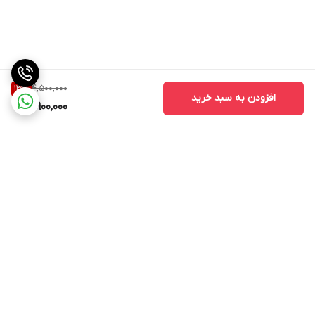
نمایشگر: ندارد
جنس بدنه: پلاستیک مقاوم
4,500,000
13
%
افزودن به سبد خرید
3,900,000
فرهای شیک و حجیم، مانند یک حالت دهنده حرفه ای را در سر دارید؟
فرکننده موی VGR V-595 "سه موج" دقیقاً برای همین منظور ساخته
شده است. این فرکننده به راحتی فرهای ساحلی شیک، فرهای هالیوودی و
حجم ریشه دیدنی را ایجاد می‌کند - سریع، ایمن و بدون تلاش
برگشت به بالا
غیرضروری.
چرا VGR V-595 را انتخاب کنید: