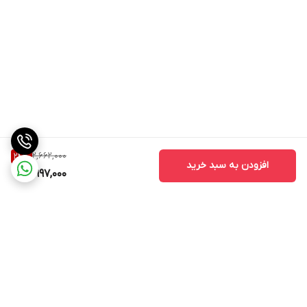
2,662,000
24
%
افزودن به سبد خرید
1,997,000
برگشت به بالا