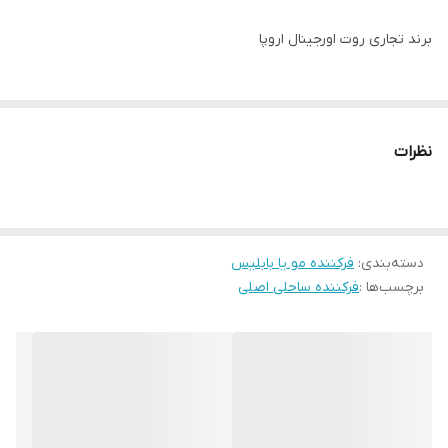
برند تجاری روت اورجینال اروپا
صفحه تیتانیوم سرامیکضفر S
نظرات
مخصوص موی سر بانوان
حرارت دما 200 درجه سانتی گراد
دسته‌بندی
:
فرکننده مو یا بابلیس
برچسب‌ها :
فرکننده ساحلی اصلی
قابلیت تنظیم دما 5 حالته 120 تا 200 درجه سانتی گراد
سیم 1.8 متری
دارای دکمه افزایش و کاهش دما