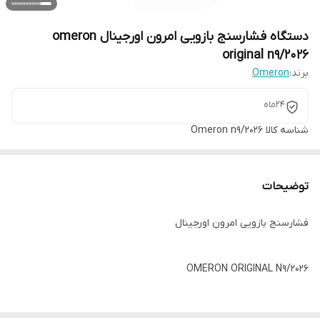
دستگاه فشارسنج بازویی امرون اورجینال omeron
original n9/2026
برند:
Omeron
24ماه
شناسه کالا
Omeron n9/2026
توضیحات
فشارسنج بازویی امرون اورجینال
OMERON ORIGINAL N9/2026
اومرون یکی از معتبرترین برندهای تجهیزات پزشکی در جهان است که