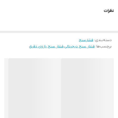
اصالت آن به کشور ژاپن بازمی‌گردد. این برند به‌ویژه در زمینه تولید
نظرات
فشارسنج‌های دیجیتال خانگی شهرت جهانی دارد و دستگاه‌های آن با دقت
بالا، دوام طولانی و فناوری پیشرفته شناخته می‌شوند. محصولات
Omeron معمولاً تأییدیه‌های بین‌المللی نظیر FDA و CE دارند و در
دسته‌بندی
:
فشارسنج
کلینیک‌ها و منازل قابل استفاده هستند.
برچسب‌ها :
فشار سنج دیجیتالی
،
فشار سنج بازوی دقیق
هوشمند ،سخنگو فارسی
اندازه گیری دقیق خون
دارای صفحه نمایشگر اعداد
صفحه رنگی و دیجیتالی