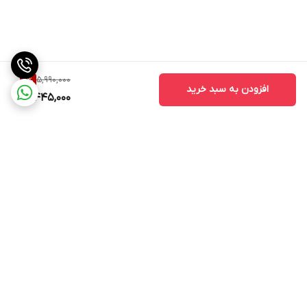
نمایشگر صوتی و تصویری همراه با سنجش وضعیت بیمار
اندازه گیری درجه دقیق
5,990,000
9
%
افزودن به سبد خرید
5,445,000
قابل استفاده با شارژ و مستقیم برق
قابل استفاده راحت برای افراد مسن که خود قادر به اندازه گیری
Farsi City digital sphygmomanometer for
برگشت به بالا
توصیه هایی برای گرفتن فشار خون:
۱- حداقل ۵ دقیقه قبل از گرفتن فشار خود استراحت نمایید.