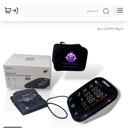
شیوکده
/
فشارسنج