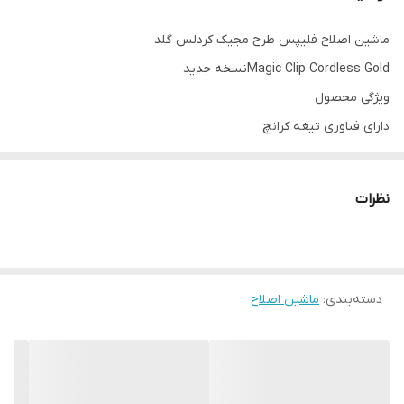
ماشین اصلاح فلیپس طرح مجیک کردلس گلد
Magic Clip Cordless Goldنسخه جدید
ویژگی محصول
دارای فناوری تیغه کرانچ
مدت زمان کارکرد: 100 دقیقه
باتری لیتیوم یون
نظرات
تکنولوژی اصلاح : برش مستقیم
عرض تیغه : ۴۰ میلی متر
اندازه اصلاح : ۰٫۸ تا 1.2 میلی متر
دسته‌بندی
:
اندازه اصلاح با شانه : 2.5 تا 20 سانتی متر
ماشین اصلاح
دور موتور:۵۵۰۰ دور در دقیقه
جنس تیغ .فولادی با بهترین برش
منبع تغذیه : برق خانگی( باسیم ) – باتری قابل شارژ ( بی سیم )