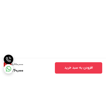
تیغه دندانه‌ای دارای روکش‌های تیتانیوم و DLC است
برای اصلاح در اندازه های مختلف اهرم مخروطی فلزی تعبیه شده و
همچنین 8 شانه اتصال به تیغه از 1.5 تا 25 میلیمتر نیز برای سایر اندازه
های دلخواه درون جعبه گذاشته شده است.
مانند سایر مجیک این ماشین اصلاح مدل حرفه ای 8148-700 مناسب
سایه کاری (فید زن) است
5,990,000
28
%
افزودن به سبد خرید
4,260,000
قدرتمندتری وجود دارد که حتی در ضخیم ترین انواع مو، قدرت کوتاه
کردن مداوم مو را ارائه می کند.
گیره جادویی بی سیم 5 ستاره طلایی دارای تیغه های فولادی با کربن بالا