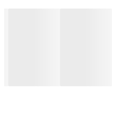
برند : Panasonic
مدل : M2S
کارایی : اصلاح موهای سر و صورت
رنگ : ترکیب طلایی و مشکی
طراحی : شیک و جذاب
پنل دیجیتالی : دارد
دارای بدنه محکم