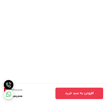
شارژر مخصوص ، روغن و برس تمیز کننده تیغه
معرفی ماشین اصلاح و خط زن پاناسونیک M2S:
خط زن پلاناسونیک اورجینال مد M2S : خط زن یکی از لوازم کاربردی برای
آقایان می‌ باشد و از آن‌ جایی که اصلاح و پیرایش جز برنامه‌ های روزانه
است نیاز است. این دستگاه را در منزل داشته باشند و هنگام نیاز از آن
استفاده کنند. برند های متنوعی در عرصه تولید لوازم آرایشی برقی با
یکدیگر رقابت می‌ کنند که بعضی از آن‌ ها مثل کمپانی پاناسونیک کاملا
شناخته شده هستند. و کیفیتشان برای مردم تائید شده است.
3,200,000
12
%
افزودن به سبد خرید
2,800,000
خط زن پاناسونیک مدل M2S یکی از محصولاتی است که توسط این
کمپانی تولید و به بازار عرضه شده است، این دستگاه علاوه بر کیفیت بالا