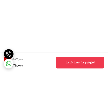
1,587,000
17
%
افزودن به سبد خرید
1,310,000
برگشت به بالا