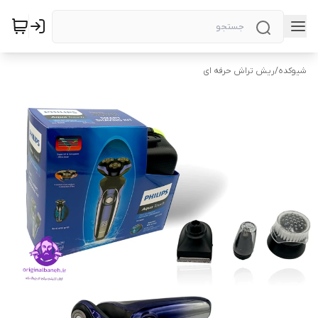
شیوکده
/
ریش تراش حرفه ای