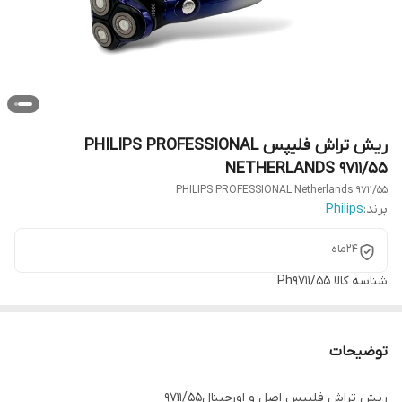
ریش تراش فلیپس PHILIPS PROFESSIONAL
NETHERLANDS 9711/55
PHILIPS PROFESSIONAL Netherlands 9711/55
برند:
Philips
24ماه
شناسه کالا
Ph9711/55
توضیحات
ریش تراش فلیپس اصل و اورجینال9711/55