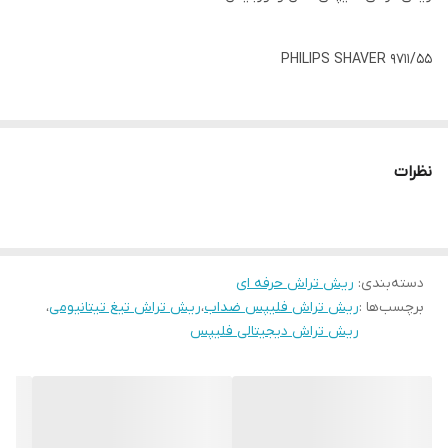
PHILIPS SHAVER 9711/55
اصل و اورجینال هلند
نظرات
ضداب و زیر دوشی
تیغ نانو تیز شونده
دسته‌بندی
:
ریش تراش حرفه ای
برچسب‌ها :
ریش تراش فلیپس ضداب
،
ریش تراش تیغ تیتانیومی
،
کاملا دستگاه ضد حساسیت
ریش تراش دیجیتالی فلیپس
متحرک بودن تیغ ها کاملا موهای صورت در همه حالت
چهار کاره دستگاه همراه با فیس براش