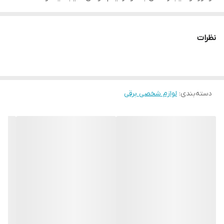
شده دما: 300-985 درجه فارنهایت نشانگر سطح درجه حرارت LED اشکال
منحنی که به شما امکان می دهد فر بسازید مواد صاف کننده: فولاد ضد
نظرات
زنگ سرامیکی دوتایی HiDensity با صفحات تیتانیوم کروم صفحات شناور
EPTECHNOLOGY 5.0 بشقاب های قفل شونده مواد صاف کننده: فولاد
ضد زنگ SUS304، مقاوم در برابر خوردگی و تغییر شکل نشانگر سطح
دسته‌بندی
:
لوازم شخصی برقی
درجه حرارت LED دما: 300-985 درجه فارنهایت فناوری IonMultiplier:
مولد یون با ظرفیت بالا شکل منحنی دستگاه که به شما امکان می دهد
فر بسازید عملکرد قفل نکات سیلیکونی استراحت و ساپورت انگشت
شست کابل دوار 2.5 متری قدرت: 65 وات ولتاژ: 110-240 ولت فرکانس: 50-
60 هرتز