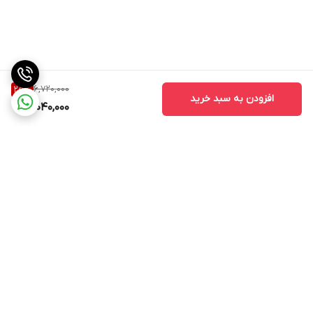
6,720,000
25
%
افزودن به سبد خرید
5,040,000
برگشت به بالا