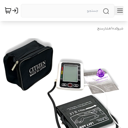
شیوکده
/
فشارسنج