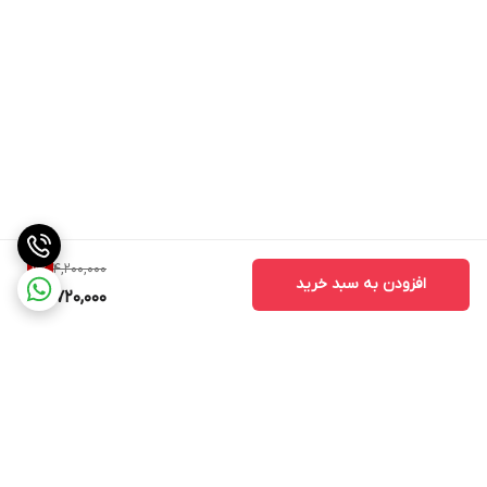
آنالیزور کلی جهت سلامت بدن
عملکرد تمام اتوماتیک
4,200,000
11
%
افزودن به سبد خرید
3,720,000
دارای کاف دور بازوی استاندارد ۲۲-۳۲سانتی متر
دقت سنجش ضربان قلب +۵%
برگشت به بالا