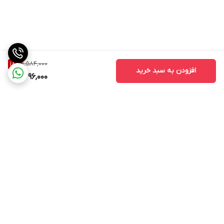
1,584,000
18
%
افزودن به سبد خرید
1,296,000
برگشت به بالا