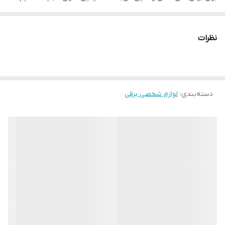
طول برش و انواع خطوط مختلف است که به شما امکان می‌دهد
طرح‌های متنوعی روی موهای خود ایجاد کنید. این مدل دستگاه از
نظرات
تکنولوژی پیشرفته برای ارایه عملکرد بی‌نقص و کارآیی بالا استفاده
می‌کند. با استفاده از ماشین اصلاح و خط زن اتکو مدل E-6836، می‌توانید
به راحتی به نتیجه دقیق و قابل اعتمادی دست پیدا کنید. دارای صفحه
دسته‌بندی
:
لوازم شخصی برقی
نمایش خط زن پرقدرت کیفیت عالی دو رنگ نقره ای و طلایی مناسب
کادو استفاده سروصورت و بدن