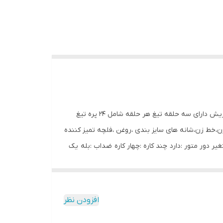
ریش تراش هوشمند فلیپس سری s10000 Shaver philips s-10000 new کاملا هوشمند تنظیم دور متور و تیغ ها مناسب با ضخامت ریش دارای سه حلقه تیغ هر حلقه شامل ۲۴ پره تیغ
زن،خط زن،شانه های سایز بندی ،روغن ،فلچه تمیز کننده
یشگر :دارد متغیر دور متور :دارد چند کاره :چهار کاره ضداب :بله یک
ساعت شارژ برای ۸۰بار اصلاح پنج دقیقه شارژ برای یک اصلاح کامل کافی است یک ساعت شارژ کامل باتری 300 دقیقه را با میانگین 1.5 دقیقه در هر اصلاح می‌توان برای 80 روز متوالی استفاده
یوتر یا شارژر وصل کنید. شستشوی کامل بدن مرطوب و
ا به صورت انعطاف پذیر با اشکال مختلف صورت تطبیق دهید سه
افزودن نظر
6 دقیقه شارژ کامل اصلاح سه سرعته کارآمد نمایشگر ظرفیت باتری قفل هوشمند مسافرتی شارژ قابل