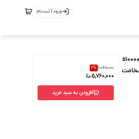
ورود | ثبت‌نام
s10000 Shave
4
%
6,048,000
 ضخامت
5,760,000
افزودن به سبد خرید