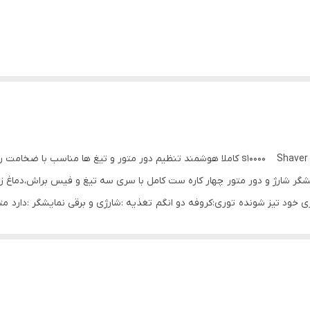
ایشگر شارژ و دور متور چهار کاره ست کامل با سری سه تیغ و فیس براش،دماغ 
رند:فلیپس دور متور ۶۴هزار تیغ :لیزری خود تیز شونده توری:کروفه دو انگم تغذیه :شارژی و برقی نما
م روشن می شود سیم شارژ را به تیغ و سر دیگر آن را با یک کانکتور به کامپ
IP)‏ سر جدا برای شستشوی خز به آسانی باتری لیتیومی با راندمان بالا احساس نرمی لمس ر
تیغه شناور در جهات مختلف شستشوی کامل دودی تیغ دوتایی باتری فوق‌العاده لایت 0