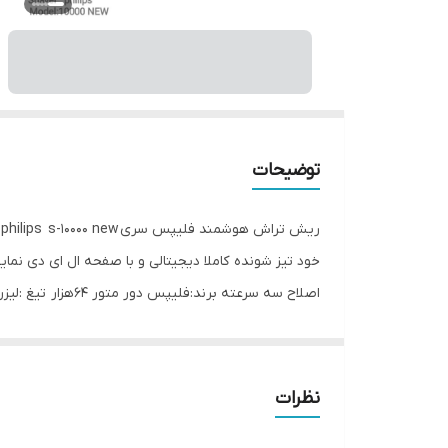
توضیحات
خود تیز شونده کاملا دیجیتالی و با صفحه ال ای دی نم
اصلاح سه سرعته ب
کرد. وقتی شارژ کامل می شود نشانگر باتری به طور مداو
خشک قابل شستشوی بدن ‏(X6
نظرات