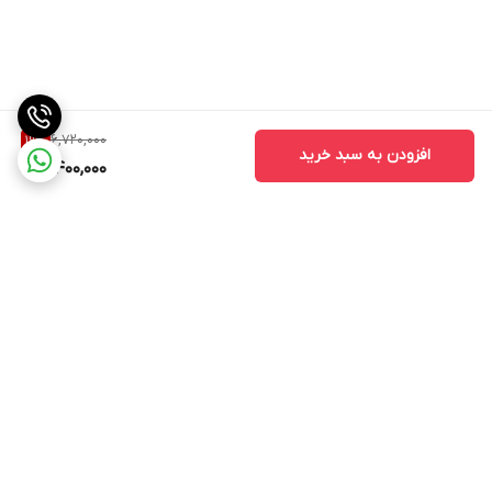
6,720,000
19
%
افزودن به سبد خرید
5,400,000
برگشت به بالا