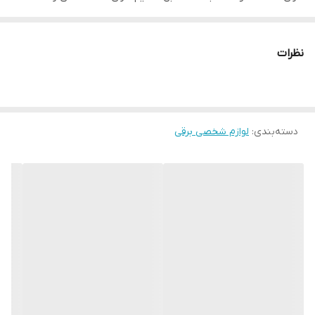
سرامیک تیتانیوم نانو کراتین ترمیم کننده موهای شکسته ترمیم حتی
موهای دکلرا شده تزریق مولتی ویتامین مو تزریق همراه با اشعه
نظرات
پروتینی و مواد کراتین صافی ماندگار به مدت زیاد همراه با پک روغن
اورگان برای تقویت مو دارای تاییدی مصرف خانگی و سالنی گارانتی شده
چهار سال
دسته‌بندی
:
لوازم شخصی برقی