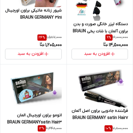
شیور زنانه ماتیکی براون اورجینال
BRAUN GERMANY 3in1
دستگاه لیزر خانگی صورت و بدن
براون آلمان با شات یخی BRAUN
1,587,000
16,000,000
24
%
9
%
GERMANY
1,205,000
14,500,000
افزودن به سبد
افزودن به سبد
فرکننده جادویی براون اصل آلمان
اتومو براون اورجینال المان
BRAUN GERMANY satin Hair7
BRAUN GERMANYsatin Hair3
6,348,000
7,800,000
12
%
10
%