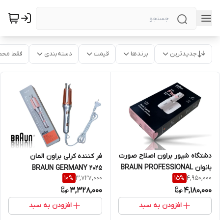
جدیدترین
برندها
قیمت
دسته‌بندی
فقط محص
دشتگاه شیور براون اصلاح صورت
فر کننده کرلی براون المان
بانوان BRAUN PROFESSIONAL
BRAUN GERMANY 2025
3,727,000
4,950,000
10
%
15
%
NEW 1000
3,328,000
4,180,000
افزودن به سبد
افزودن به سبد