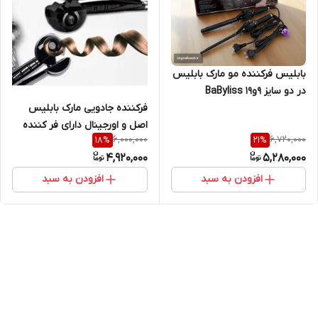
بابلیس فرکننده مو مارک بابلیس
در دو سایز 9و19 BaByliss
professional paris 650
فرکننده جادویی مارک بابلیس
اصل و اورجینال دارای فر کننده
6,000,000
6,720,000
18
%
21
%
سریع BaByliss
4,920,000
5,280,000
افزودن به سبد
افزودن به سبد