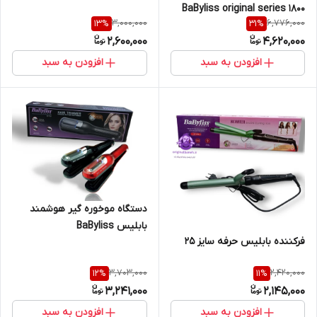
BaByliss original series 1800
3,000,000
6,776,000
13
%
31
%
2,600,000
4,620,000
افزودن به سبد
افزودن به سبد
دستگاه موخوره گیر هوشمند
بابلیس BaByliss
فرکننده بابلیس حرفه سایز ۲۵
PROFESSIONAL SALON BY-
750
3,703,000
2,420,000
12
%
11
%
3,241,000
2,145,000
افزودن به سبد
افزودن به سبد