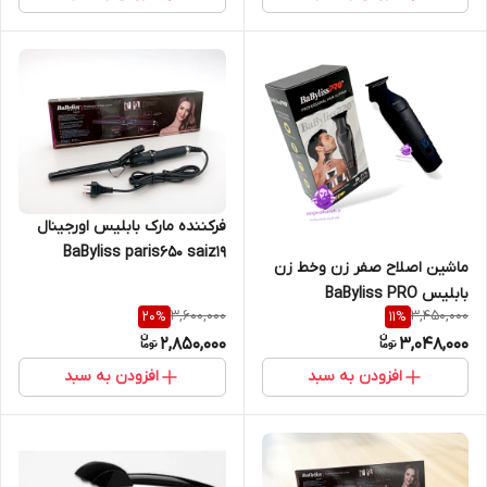
فرکننده مارک بابلیس اورجینال
BaByliss paris650 saiz19
ماشین اصلاح صفر زن وخط زن
بابلیس BaByliss PRO
3,600,000
3,450,000
20
%
11
%
2,850,000
3,048,000
افزودن به سبد
افزودن به سبد