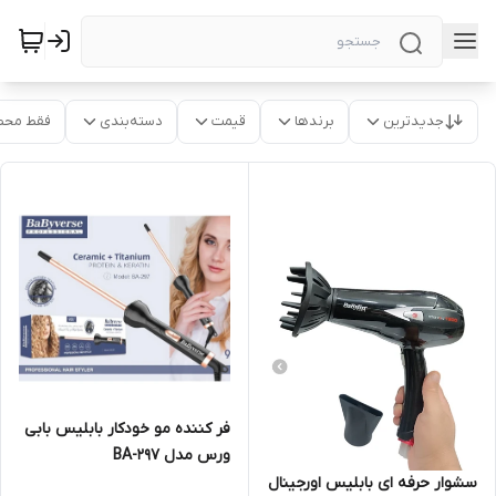
جدیدترین
برندها
قیمت
دسته‌بندی
فقط محص
فر کننده مو خودکار بابلیس بابی
ورس مدل BA-297
سشوار حرفه ای بابلیس اورجینال