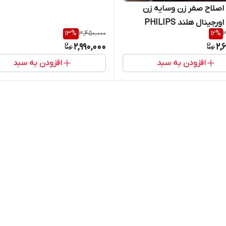
NETHERLANDS 1238
اصلاح صفر زن وسایه زن
فلیپس اورجینال هلند PHILIPS
13
%
3,450,000
12
%
3
PROFESSIONAL NETHER
2,990,000
2,
افزودن به سبد
افزودن به سبد