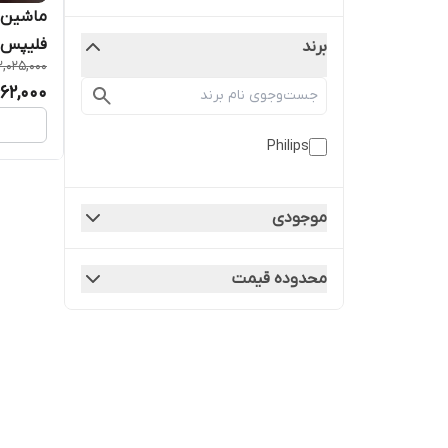
ماشین 
برند
,025,000
LANDS
662,000
4545
Philips
موجودی
محدوده قیمت