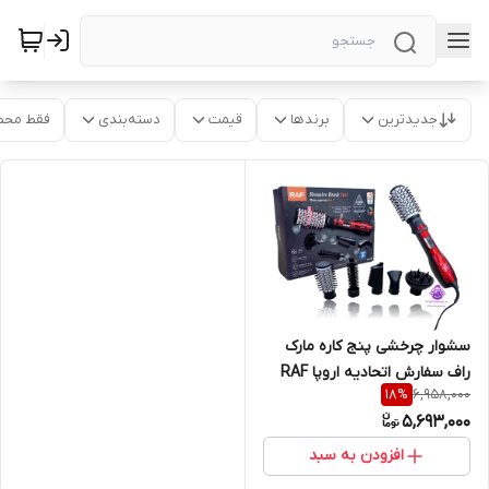
جدیدترین
برندها
قیمت
دسته‌بندی
فقط محص
سشوار چرخشی پنج کاره مارک
راف سفارش اتحادیه اروپا RAF
6,958,000
18
%
PROFESSIONAL NEW YEAR
5,693,000
EAC
افزودن به سبد